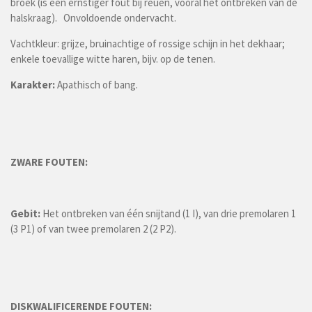
broek (is een ernstiger fout bij reuen, vooral het ontbreken van de
halskraag). Onvoldoende ondervacht.
Vachtkleur: grijze, bruinachtige of rossige schijn in het dekhaar;
enkele toevallige witte haren, bijv. op de tenen.
Karakter:
Apathisch of bang.
ZWARE FOUTEN:
Gebit:
Het ontbreken van één snijtand (1 I), van drie premolaren 1
(3 P1) of van twee premolaren 2 (2 P2).
DISKWALIFICERENDE FOUTEN: