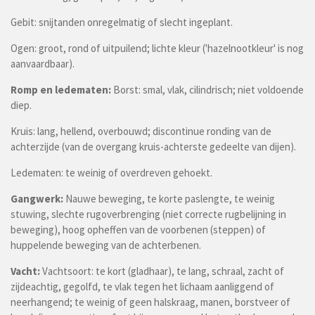
Gebit: snijtanden onregelmatig of slecht ingeplant.
Ogen: groot, rond of uitpuilend; lichte kleur ('hazelnootkleur' is nog
aanvaardbaar).
Romp en ledematen:
Borst: smal, vlak, cilindrisch; niet voldoende
diep.
Kruis: lang, hellend, overbouwd; discontinue ronding van de
achterzijde (van de overgang kruis-achterste gedeelte van dijen).
Ledematen: te weinig of overdreven gehoekt.
Gangwerk:
Nauwe beweging, te korte paslengte, te weinig
stuwing, slechte rugoverbrenging (niet correcte rugbelijning in
beweging), hoog opheffen van de voorbenen (steppen) of
huppelende beweging van de achterbenen.
Vacht:
Vachtsoort: te kort (gladhaar), te lang, schraal, zacht of
zijdeachtig, gegolfd, te vlak tegen het lichaam aanliggend of
neerhangend; te weinig of geen halskraag, manen, borstveer of