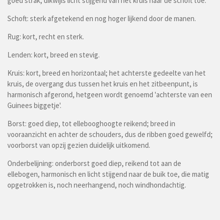
goed strak, dikwijls licht stijgend van het kruis naar de schoft toe.
Schoft: sterk afgetekend en nog hoger lijkend door de manen.
Rug: kort, recht en sterk.
Lenden: kort, breed en stevig.
Kruis: kort, breed en horizontaal; het achterste gedeelte van het
kruis, de overgang dus tussen het kruis en het zitbeenpunt, is
harmonisch afgerond, hetgeen wordt genoemd 'achterste van een
Guinees biggetje'.
Borst: goed diep, tot ellebooghoogte reikend; breed in
vooraanzicht en achter de schouders, dus de ribben goed gewelfd;
voorborst van opzij gezien duidelijk uitkomend.
Onderbelijning: onderborst goed diep, reikend tot aan de
ellebogen, harmonisch en licht stijgend naar de buik toe, die matig
opgetrokken is, noch neerhangend, noch windhondachtig.