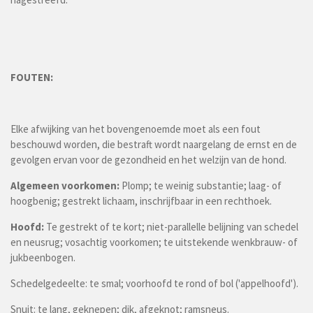
FOUTEN:
Elke afwijking van het bovengenoemde moet als een fout
beschouwd worden, die bestraft wordt naargelang de ernst en de
gevolgen ervan voor de gezondheid en het welzijn van de hond.
Algemeen voorkomen:
Plomp; te weinig substantie; laag- of
hoogbenig; gestrekt lichaam, inschrijfbaar in een rechthoek.
Hoofd:
Te gestrekt of te kort; niet-parallelle belijning van schedel
en neusrug; vosachtig voorkomen; te uitstekende wenkbrauw- of
jukbeenbogen.
Schedelgedeelte: te smal; voorhoofd te rond of bol ('appelhoofd').
Snuit: te lang, geknepen; dik, afgeknot; ramsneus.