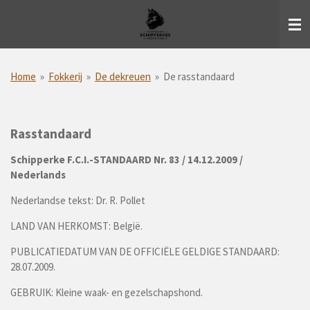
Ga
direct
naar
de
hoofdinhoud
Home
»
Fokkerij
»
De dekreuen
»
De rasstandaard
Rasstandaard
Schipperke F.C.I.-STANDAARD Nr. 83 / 14.12.2009 /
Nederlands
Nederlandse tekst: Dr. R. Pollet
LAND VAN HERKOMST: België.
PUBLICATIEDATUM VAN DE OFFICIËLE GELDIGE STANDAARD:
28.07.2009.
GEBRUIK: Kleine waak- en gezelschapshond.