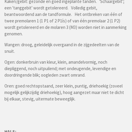
Kaken/gebit: gezonde en goed ingeplante tanden. 'Schaargebit';
een 'tanggebit' wordt getolereerd. Volledig gebit,
beantwoordend aan de tandformule. Het ontbreken van één of
twee premolaren 1 (1 P1 of 2 P1ís) of van één premolaar 2 (1 P2)
wordt getolereerd en de molaren 3 (M3) worden niet in aanmerking
genomen.
Wangen: droog, geleidelijk overgaand in de zijgedeelten van de
snuit.
Ogen: donkerbruin van kleur, klein, amandelvormig, noch
diepliggend, noch uitpuilend; met ondeugende, levendige en
doordringende blik; oogleden zwart omrand.
Oren: goed rechtopstaand, zeer klein, puntig, driehoekig (zoveel
mogelijk gelijkzijdig driehoekig), hoog aangezet maar niet te dicht
bij elkaar, stevig, uitermate beweeglijk.
HALS: