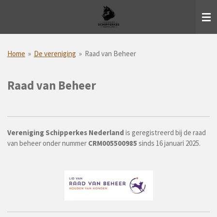
Ga
direct
naar
de
hoofdinhoud
Home
»
De vereniging
»
Raad van Beheer
Raad van Beheer
Vereniging Schipperkes Nederland
is geregistreerd bij de raad
van beheer onder nummer
CRM005500985
sinds 16 januari 2025.