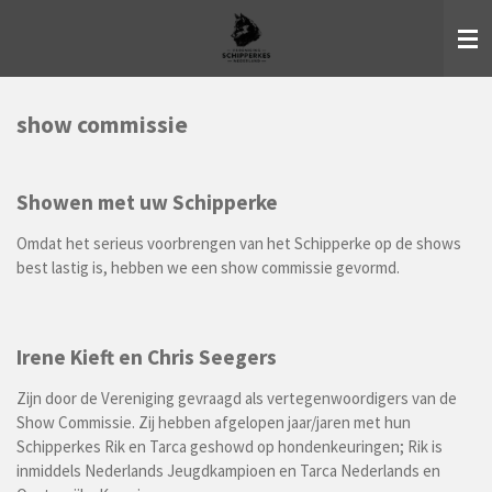
Ga
direct
naar
de
hoofdinhoud
show commissie
Showen met uw Schipperke
Omdat het serieus voorbrengen van het Schipperke op de shows
best lastig is, hebben we een show commissie gevormd.
Irene Kieft en Chris Seegers
Zijn door de Vereniging gevraagd als vertegenwoordigers van de
Show Commissie. Zij hebben afgelopen jaar/jaren met hun
Schipperkes Rik en Tarca geshowd op hondenkeuringen; Rik is
inmiddels Nederlands Jeugdkampioen en Tarca Nederlands en